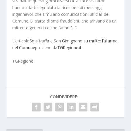
stradali. In questi giorni diversi cittadini e visitatori
hanno infatti segnalato la ricezione di messaggi
ingannevoli che simulano comunicazioni ufficiali del
Comune. Si tratta di sms fraudolenti che arrivano da un
mittente generico e che fanno […]
L’articolo
Sms truffa a San Gimignano su multe: l’allarme
del Comune
proviene da
TGRegione.it
.
TGRegione
CONDIVIDERE: