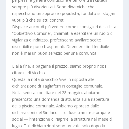
perplessi e genera confusione e terrore tra i cittadini,
sempre più disorientati. Sono dinamiche che
rispecchiano un approccio populista, fondato su slogan
vuoti più che su atti concreti.
Dispiace ancor di più vedere come i consiglieri della lista
“Obbiettivo Comune”, chiamati a esercitare un ruolo di
vigilanza e indirizzo, preferiscano avallare scelte
discutibili e poco trasparenti. Difendere l’indifendibile
non è mai un buon servizio per una comunità.
E alla fine, a pagarne il prezzo, siamo proprio noi: i
cittadini di Vicchio
Questa la nota di vicchio Vive in risposta alle
dichiarazione di Tagliaferri in consiglio comunale.
Nella seduta consiliare del 28 maggio, abbiamo
presentato una domanda di attualità sulla riapertura
della piscina comunale. Abbiamo appreso dalle
dichiarazioni del Sindaco — diffuse tramite stampa e
social — l’intenzione di riaprire la struttura nel mese di
luglio. Tali dichiarazioni sono arrivate solo dopo la