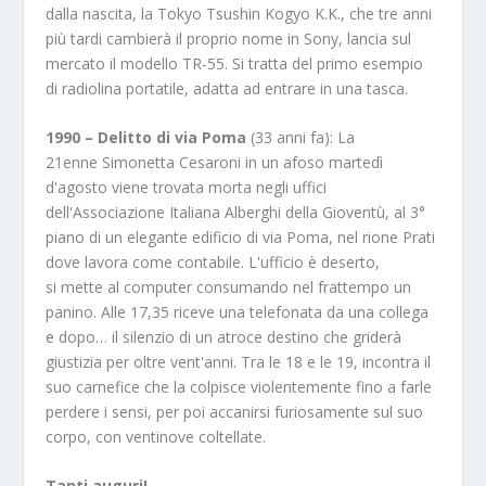
dalla nascita, la Tokyo Tsushin Kogyo K.K., che tre anni
più tardi cambierà il proprio nome in Sony, lancia sul
mercato il modello TR-55. Si tratta del primo esempio
di radiolina portatile, adatta ad entrare in una tasca.
1990 – Delitto di via Poma
(33 anni fa): La
21enne Simonetta Cesaroni in un afoso martedì
d'agosto viene trovata morta negli uffici
dell'Associazione Italiana Alberghi della Gioventù, al 3°
piano di un elegante edificio di via Poma, nel rione Prati
dove lavora come contabile. L'ufficio è deserto,
si mette al computer consumando nel frattempo un
panino. Alle 17,35 riceve una telefonata da una collega
e dopo… il silenzio di un atroce destino che griderà
giustizia per oltre vent'anni. Tra le 18 e le 19, incontra il
suo carnefice che la colpisce violentemente fino a farle
perdere i sensi, per poi accanirsi furiosamente sul suo
corpo, con ventinove coltellate.
Tanti auguri!