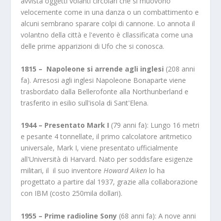
avvista oggetti volanti circolari che si muovono
velocemente come in una danza o un combattimento e
alcuni sembrano sparare colpi di cannone. Lo annota il
volantno della città e l'evento è cllassificata come una
delle prime apparizioni di Ufo che si conosca.
1815 – Napoleone si arrende agli inglesi
(208 anni
fa). Arresosi agli inglesi Napoleone Bonaparte viene
trasbordato dalla Bellerofonte alla Northunberland e
trasferito in esilio sull'isola di Sant'Elena.
1944 – Presentato Mark I
(79 anni fa): Lungo 16 metri
e pesante 4 tonnellate, il primo calcolatore aritmetico
universale, Mark I, viene presentato ufficialmente
all'Università di Harvard. Nato per soddisfare esigenze
militari, il il suo inventore
Howard Aiken
lo ha
progettato a partire dal 1937, grazie alla collaborazione
con IBM (costo 250mila dollari).
1955 – Prime radioline Sony
(68 anni fa): A nove anni